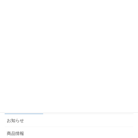
令和7年 夏季休暇及び出荷受付のご案内
2025-07-09
令和7年 ゴールデンウィーク休暇及び出荷受付のご案
内
2025-04-04
(商談会情報) 観光マッチング2025 〜観光de九州〜に
出展します
2025-01-08
カテゴリー
お知らせ
商品情報