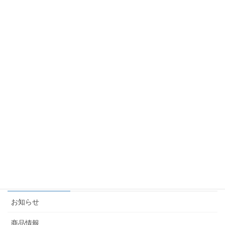
2025-08-20
令和7年 夏季休暇及び出荷受付のご案内
2025-07-09
令和7年 ゴールデンウィーク休暇及び出荷受付のご案
内
2025-04-04
(商談会情報) 観光マッチング2025 〜観光de九州〜に
出展します
2025-01-08
カテゴリー
お知らせ
商品情報